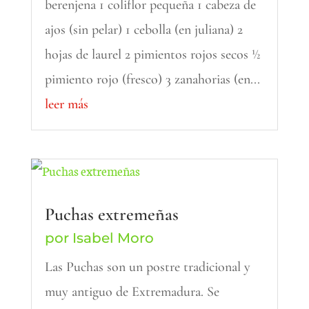
berenjena 1 coliflor pequeña 1 cabeza de
ajos (sin pelar) 1 cebolla (en juliana) 2
hojas de laurel 2 pimientos rojos secos ½
pimiento rojo (fresco) 3 zanahorias (en...
leer más
Puchas extremeñas
por
Isabel Moro
Las Puchas son un postre tradicional y
muy antiguo de Extremadura. Se