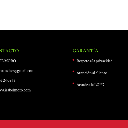
NTACTO
GARANTÍA
BEL MORO
Respeto a la privacidad
osanchez@gmail.com
Atención al cliente
6 24 0845
Acorde a la LOPD
w.isabelmoro.com