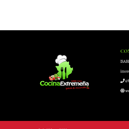
CO
ISA
imor
69
ww