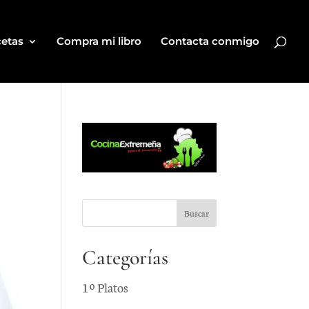
etas
Compra mi libro
Contacta conmigo
Categorías
1º Platos