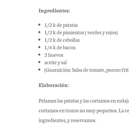
Ingredientes:
1/2 k de patatas
1/2 k de pimientos ( verdes y rojos)
1/2 k de cebollas
1/4 k de bacon
2 huevos
aceite y sal
(Guarnición: Salsa de tomate, puerro frit
Elaboración:
Pelamos las patatas y las cortamos en rodaja
cortamos en trozos no muy pequeños. La ceb
ingredientes, y reservamos.