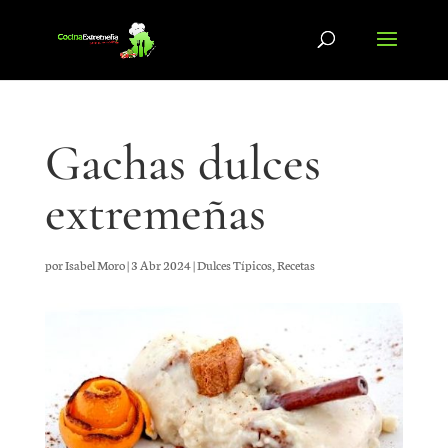
Gachas dulces
extremeñas
por
Isabel Moro
|
3 Abr 2024
|
Dulces Típicos
,
Recetas