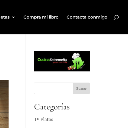
etas
Compra mi libro
Contacta conmigo
Categorías
1º Platos