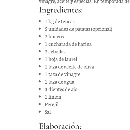
vinagre, aceite y especias. En temporada de 
Ingredientes:
1 kg de tencas
5 unidades de patatas (opcional)
2 huevos
1 cucharada de harina
2 cebollas
1 hoja de laurel
1 taza de aceite de oliva
1 taza de vinagre
1 taza de agua
3 dientes de ajo
1 limón
Perejil
Sal
Elaboración: