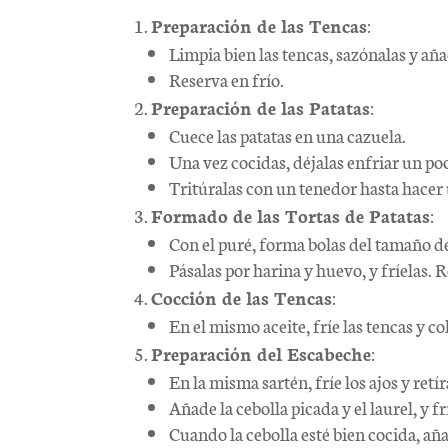
Preparación de las Tencas
:
Limpia bien las tencas, sazónalas y añ
Reserva en frío.
Preparación de las Patatas
:
Cuece las patatas en una cazuela.
Una vez cocidas, déjalas enfriar un poco
Tritúralas con un tenedor hasta hacer 
Formado de las Tortas de Patatas
:
Con el puré, forma bolas del tamaño de
Pásalas por harina y huevo, y fríelas. 
Cocción de las Tencas
:
En el mismo aceite, fríe las tencas y co
Preparación del Escabeche
:
En la misma sartén, fríe los ajos y retír
Añade la cebolla picada y el laurel, y f
Cuando la cebolla esté bien cocida, aña