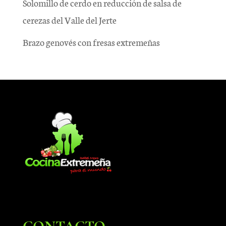
Solomillo de cerdo en reducción de salsa de
cerezas del Valle del Jerte
Brazo genovés con fresas extremeñas