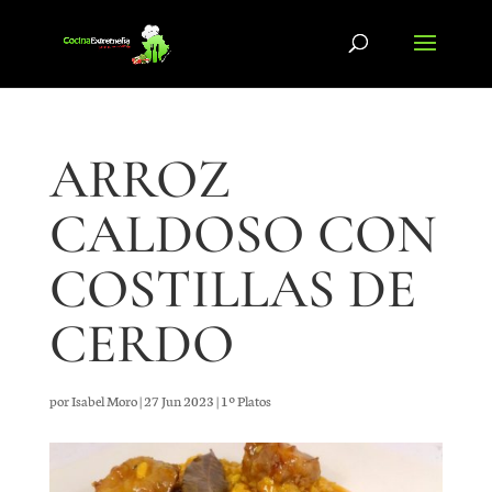
ARROZ
CALDOSO CON
COSTILLAS DE
CERDO
por
Isabel Moro
|
27 Jun 2023
|
1º Platos