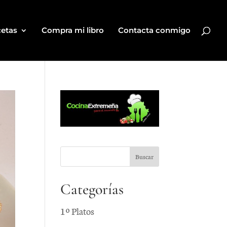
etas
Compra mi libro
Contacta conmigo
Categorías
1º Platos