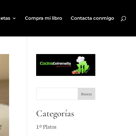
etas
Compra mi libro
Contacta conmigo
Categorías
1º Platos