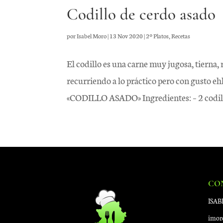
Codillo de cerdo asado
por
Isabel Moro
|
13 Nov 2020
|
2º Platos
,
Recetas
El codillo es una carne muy jugosa, tierna,
recurriendo a lo práctico pero con gusto e
«CODILLO ASADO» Ingredientes: – 2 codillo
CO
ISA
imor