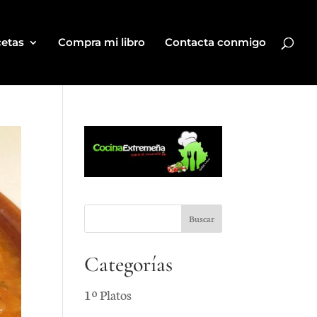
etas
Compra mi libro
Contacta conmigo
Categorías
1º Platos