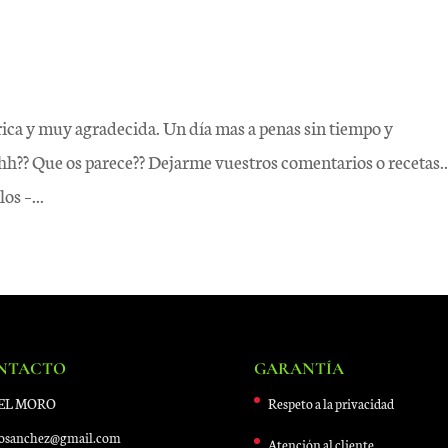
 rica y muy agradecida. Un día mas a penas sin tiempo y
hhh?? Que os parece?? Dejarme vuestros comentarios o recetas.
s –...
NTACTO
GARANTÍA
BEL MORO
Respeto a la privacidad
osanchez@gmail.com
Atención al cliente