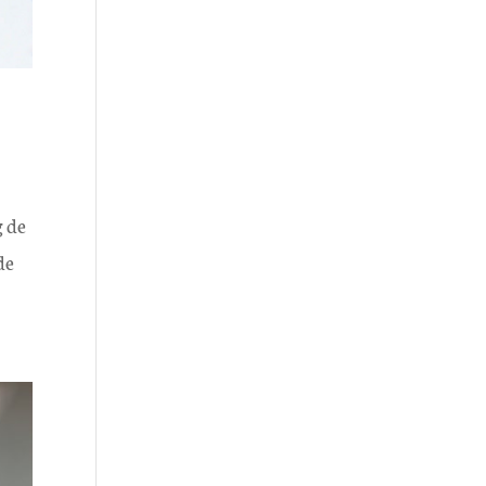
g de
de